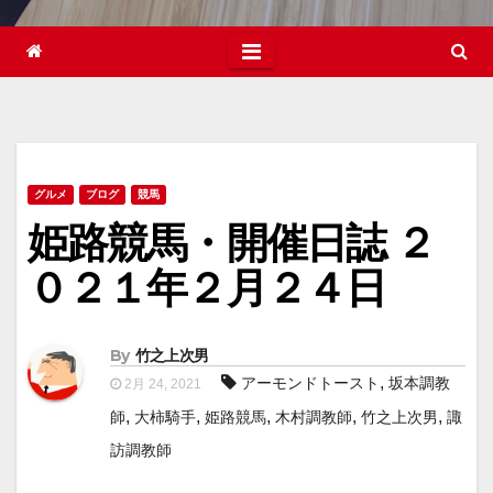
グルメ
ブログ
競馬
姫路競馬・開催日誌 ２
０２１年２月２４日
By
竹之上次男
,
アーモンドトースト
坂本調教
2月 24, 2021
,
,
,
,
,
師
大柿騎手
姫路競馬
木村調教師
竹之上次男
諏
訪調教師