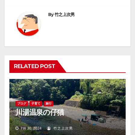
ビ
By
竹之上次男
ゲ
ー
シ
ョ
RELATED POST
ン
ブログ
子育て
旅行
川湯温泉の仔猫
7月 30, 2024
竹之上次男