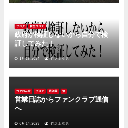
ブログ
新型コロナ
政府が検証しないから自分で検
証してみた！
1月 18, 2024
竹之上次男
つぐおん家
ブログ
居酒屋
酒
営業日誌からファンクラブ通信
へ
6月 14, 2023
竹之上次男