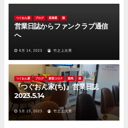
つぐおん家
ブログ
居酒屋
酒
営業日誌からファンクラブ通信
へ
6月 14, 2023
竹之上次男
つぐおん家
ブログ
新型コロナ
競馬
酒
『つぐおん家(ち)』営業日誌
2023.5.14
5月 15, 2023
竹之上次男