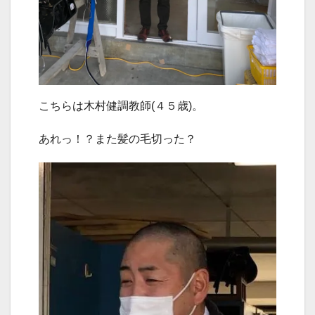
こちらは木村健調教師(４５歳)。
あれっ！？また髪の毛切った？