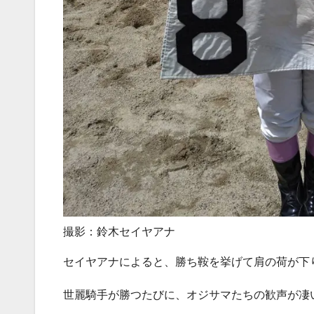
撮影：鈴木セイヤアナ
セイヤアナによると、勝ち鞍を挙げて肩の荷が下
世麗騎手が勝つたびに、オジサマたちの歓声が凄い(