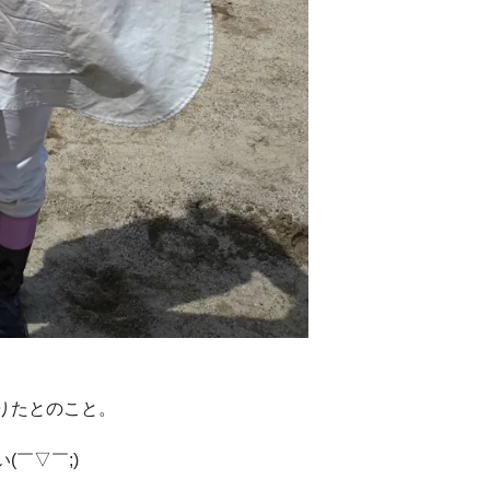
りたとのこと。
￣▽￣;)