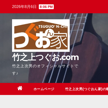
Skip
2026年8月6日
8:06 PM
to
content
竹之上つぐお.com
竹之上次男のオフィシャルサイトで
す♪
ホームページ
竹之上次男(つぐおん家)の