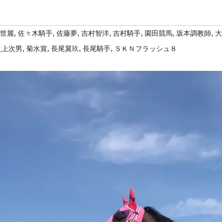
,
,
,
,
,
,
,
世麗
佐々木騎手
佐藤夢
吉村智洋
吉村騎手
園田競馬
坂本調教師
大
,
,
,
,
之上次男
菊水賞
長尾翼玖
長尾騎手
ＳＫＮフラッシュ８