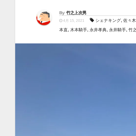
By
竹之上次男
,
シェナキング
佐々木
4月 15, 2021
,
,
,
,
本直
木本騎手
永井孝典
永井騎手
竹