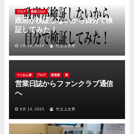
ブログ
新型コロナ
政府が検証しないから自分で検
証してみた！
1月 18, 2024
竹之上次男
つぐおん家
ブログ
居酒屋
酒
営業日誌からファンクラブ通信
へ
6月 14, 2023
竹之上次男