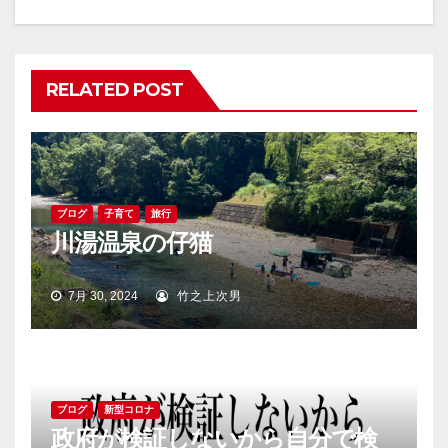
ー
シ
ョ
RELATED POST
ン
ブログ
子育て
旅行
川湯温泉の仔猫
7月 30, 2024
竹之上次男
ブログ
新型コロナ
政府が検証しないから自分で検