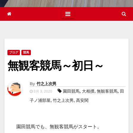
ブログ
競馬
無観客競馬～初日～
By
竹之上次男
,
,
,
園田競馬
大相撲
無観客競馬
田
3月 3, 2020
,
,
子ノ浦部屋
竹之上次男
髙安関
園田競馬でも、無観客競馬がスタート。