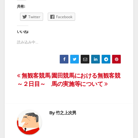
共有:
Twitter
Facebook
いいね:
読み込み中...
投
無観客競馬
園田競馬における無観客競
～２日目～
馬の実施等について
稿
ナ
ビ
By
竹之上次男
ゲ