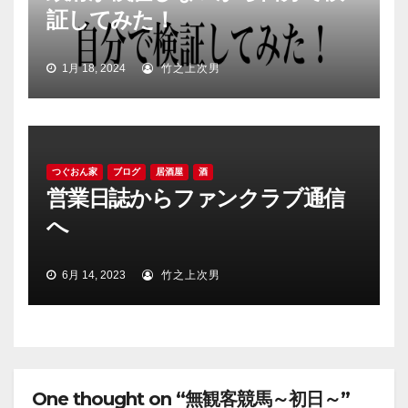
証してみた！
1月 18, 2024
竹之上次男
つぐおん家
ブログ
居酒屋
酒
営業日誌からファンクラブ通信
へ
6月 14, 2023
竹之上次男
One thought on “無観客競馬～初日～”