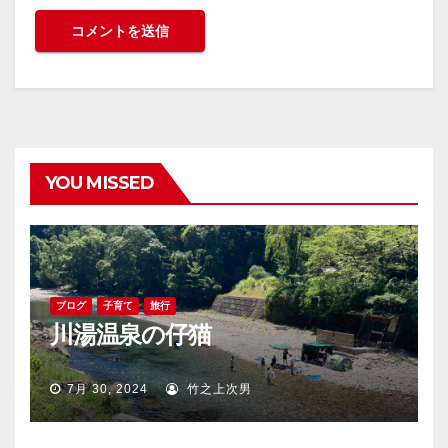
YOU MISSED
ブログ
子育て
旅行
川湯温泉の仔猫
7月 30, 2024
竹之上次男