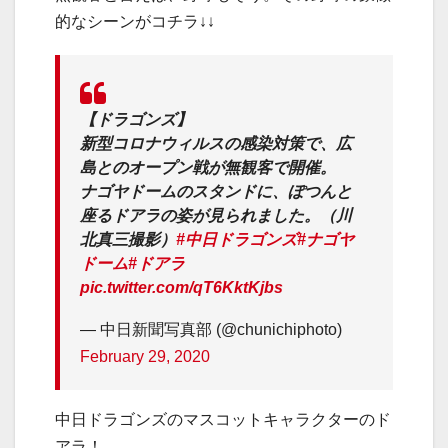
的なシーンがコチラ↓↓
【ドラゴンズ】
新型コロナウィルスの感染対策で、広
島とのオープン戦が無観客で開催。
ナゴヤドームのスタンドに、ぽつんと
座るドアラの姿が見られました。（川
北真三撮影）
#中日ドラゴンズ
#ナゴヤ
ドーム
#ドアラ
pic.twitter.com/qT6KktKjbs
— 中日新聞写真部 (@chunichiphoto)
February 29, 2020
中日ドラゴンズのマスコットキャラクターのド
アラ！