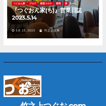
つぐおん家
ブログ
新型コロナ
競馬
酒
『つぐおん家(ち)』営業日誌
2023.5.14
5月 15, 2023
竹之上次男
竹之上つぐお.com