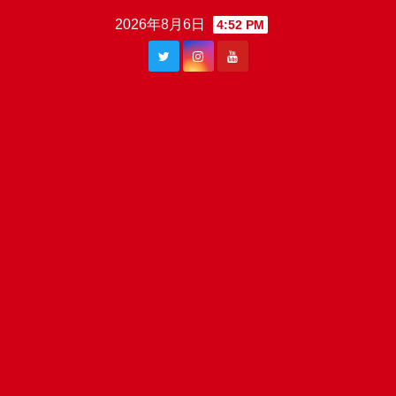
Skip
2026年8月6日
4:52 PM
to
content