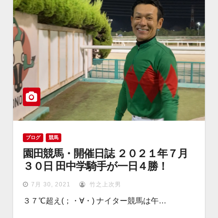
ブログ
競馬
園田競馬・開催日誌 ２０２１年７月
３０日 田中学騎手が一日４勝！
7月 30, 2021
竹之上次男
３７℃超え(；・∀・) ナイター競馬は午…