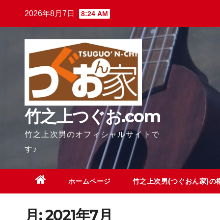
Skip
2026年8月7日
8:24 AM
to
content
竹之上つぐお.com
竹之上次男のオフィシャルサイトで
す♪
ホームページ
竹之上次男(つぐおん家)の
月:
2021年7月