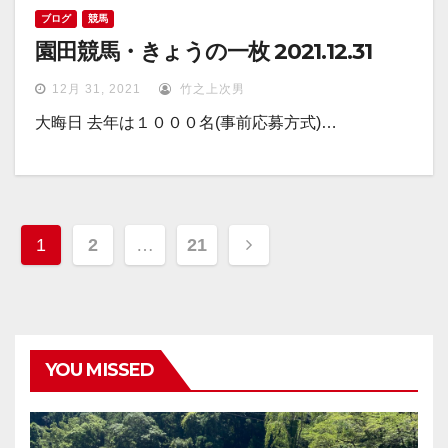
ブログ
競馬
園田競馬・きょうの一枚 2021.12.31
12月 31, 2021
竹之上次男
大晦日 去年は１０００名(事前応募方式)…
投
1
2
…
21
稿
ナ
ビ
YOU MISSED
ゲ