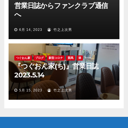
営業日誌からファンクラブ通信
へ
6月 14, 2023
竹之上次男
つぐおん家
ブログ
新型コロナ
競馬
酒
『つぐおん家(ち)』営業日誌
2023.5.14
5月 15, 2023
竹之上次男