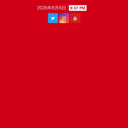
Skip
2026年8月6日
9:37 PM
to
content