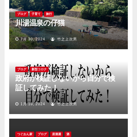
ー
シ
ブログ
子育て
旅行
川湯温泉の仔猫
ョ
ン
7月 30, 2024
竹之上次男
ブログ
新型コロナ
政府が検証しないから自分で検
証してみた！
1月 18, 2024
竹之上次男
つぐおん家
ブログ
居酒屋
酒