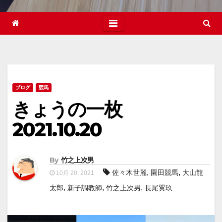
ブログ
競馬
きょうの一枚
2021.10.20
By
竹之上次男
,
,
佐々木世麗
園田競馬
大山龍
10月 20, 2021
,
,
,
太郎
新子調教師
竹之上次男
長尾翼玖