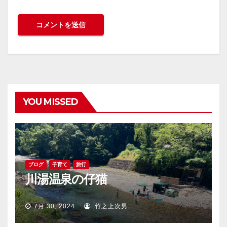
YOU MISSED
ブログ
子育て
旅行
川湯温泉の仔猫
7月 30, 2024
竹之上次男