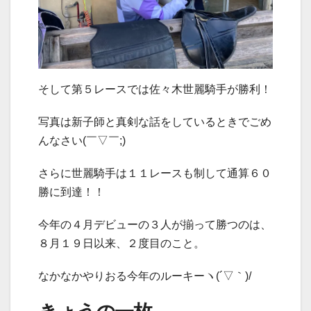
そして第５レースでは佐々木世麗騎手が勝利！
写真は新子師と真剣な話をしているときでごめ
んなさい(￣▽￣;)
さらに世麗騎手は１１レースも制して通算６０
勝に到達！！
今年の４月デビューの３人が揃って勝つのは、
８月１９日以来、２度目のこと。
なかなかやりおる今年のルーキーヽ(´▽｀)/