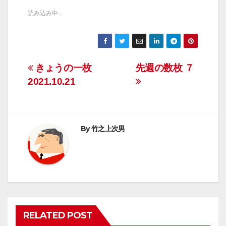
読み込み中...
投
きょうの一枚
先週の数枚 ７
2021.10.21
稿
ナ
ビ
By
竹之上次男
ゲ
ー
シ
ョ
RELATED POST