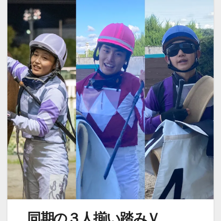
同期の３人揃い踏みＶ