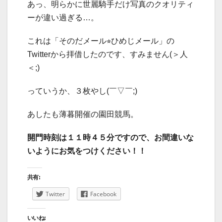
あっ、明らかに世麗騎手だけ写真のクオリティ
ーが違い過ぎる…。
これは「そのだメール⭐︎ひめじメール」の
Twitterから拝借したのです、すみません(＞人
＜;)
っていうか、３枚やし(￣▽￣;)
あしたも薄暮開催の園田競馬。
開門時刻は１１時４５分ですので、お間違いな
いようにお気をつけください！！
共有:
Twitter
Facebook
いいね: