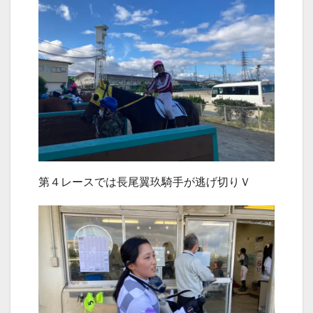
第４レースでは長尾翼玖騎手が逃げ切りＶ