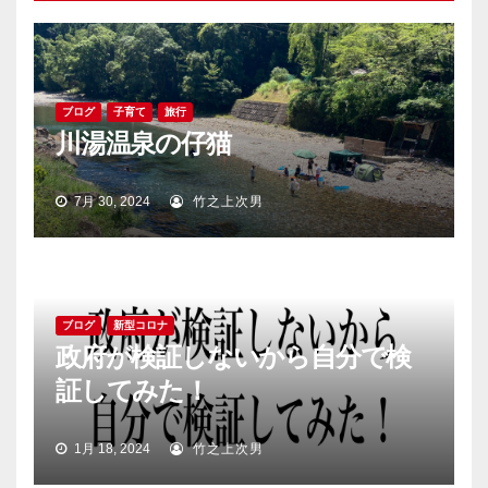
ン
ブログ
子育て
旅行
川湯温泉の仔猫
7月 30, 2024
竹之上次男
ブログ
新型コロナ
政府が検証しないから自分で検
証してみた！
1月 18, 2024
竹之上次男