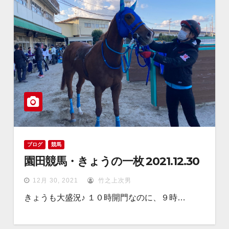
ブログ
競馬
園田競馬・きょうの一枚 2021.12.30
12月 30, 2021
竹之上次男
きょうも大盛況♪ １０時開門なのに、９時…