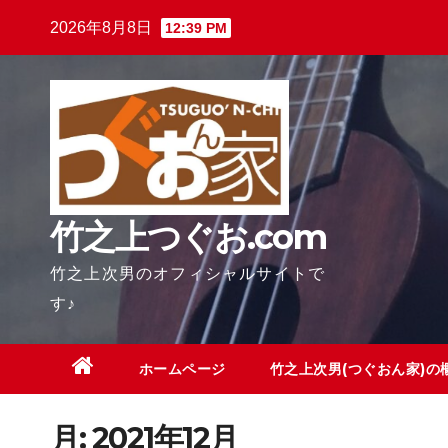
Skip
2026年8月8日
12:39 PM
to
content
竹之上つぐお.com
竹之上次男のオフィシャルサイトで
す♪
ホームページ
竹之上次男(つぐおん家)の
月:
2021年12月