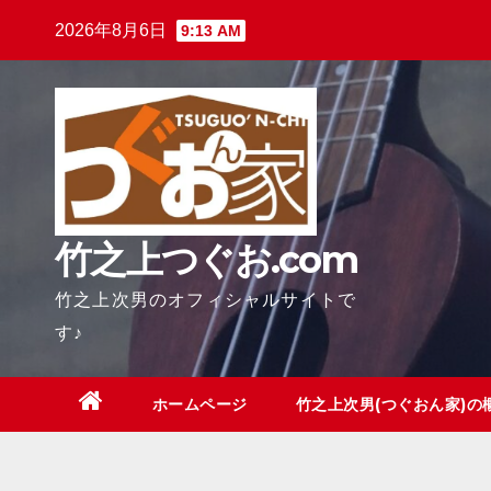
Skip
2026年8月6日
9:13 AM
to
content
竹之上つぐお.com
竹之上次男のオフィシャルサイトで
す♪
ホームページ
竹之上次男(つぐおん家)の