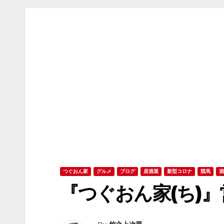
つぐおん家
グルメ
ブログ
居酒屋
新型コロナ
競馬
酒
『つぐおん家(ち)』営業