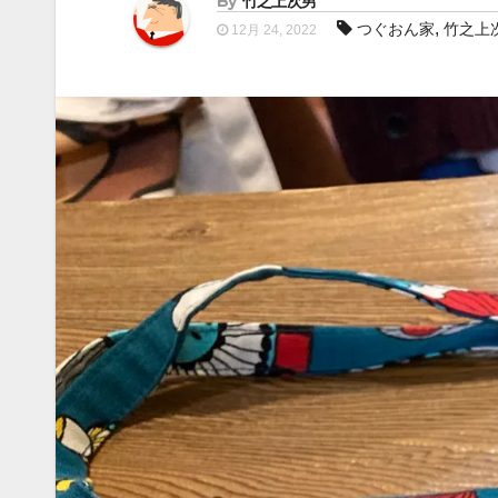
By
竹之上次男
,
つぐおん家
竹之上
12月 24, 2022