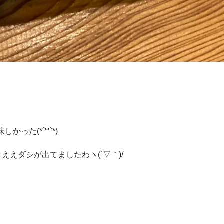
った(*´꒳`*)
ええダシが出てましたわヽ(´▽｀)/