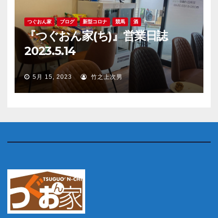
つぐおん家
ブログ
新型コロナ
競馬
酒
『つぐおん家(ち)』営業日誌
2023.5.14
5月 15, 2023
竹之上次男