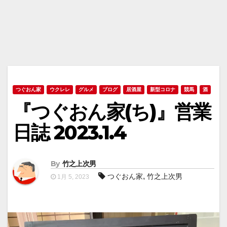
つぐおん家
ウクレレ
グルメ
ブログ
居酒屋
新型コロナ
競馬
酒
『つぐおん家(ち)』営業
日誌 2023.1.4
By
竹之上次男
,
つぐおん家
竹之上次男
1月 5, 2023