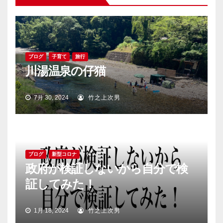
ン
ブログ
子育て
旅行
川湯温泉の仔猫
7月 30, 2024
竹之上次男
ブログ
新型コロナ
政府が検証しないから自分で検
証してみた！
1月 18, 2024
竹之上次男