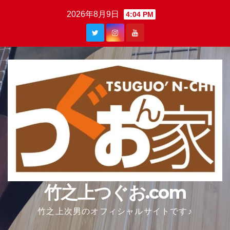
Skip
2026年8月9日
4:04 PM
to
content
竹之上つぐお.com
竹之上次男のオフィシャルサイトです♪