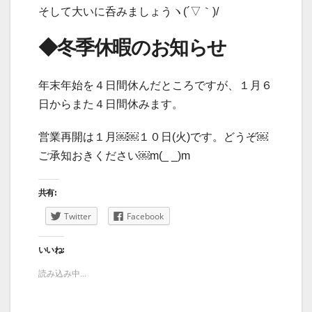
そして大いに呑みましょうヽ(´▽｀)/
◆冬季休暇のお知らせ
年末年始を４日間休んだところですが、１月６
日からまた４日間休みます。
営業再開は１月￼￼１０日(火)です。どうぞ￼
ご承知おきください￼m(_ _)m
共有:
Twitter
Facebook
いいね:
読み込み中...