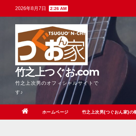
Skip
2026年8月7日
2:26 AM
to
content
竹之上つぐお.com
竹之上次男のオフィシャルサイトで
す♪
ホームページ
竹之上次男(つぐおん家)の