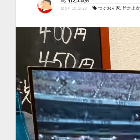
By
竹之上次男
,
つぐおん家
竹之上次
3月 10, 2023