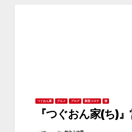
つぐおん家
グルメ
ブログ
新型コロナ
酒
『つぐおん家(ち)』営業