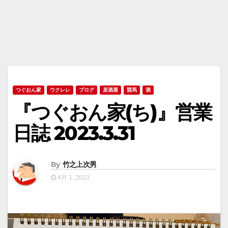
つぐおん家
ウクレレ
ブログ
居酒屋
競馬
酒
『つぐおん家(ち)』営業
日誌 2023.3.31
By
竹之上次男
4月 1, 2023