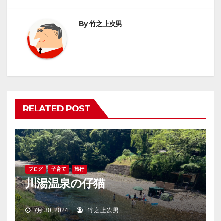
ビ
By
竹之上次男
ゲ
ー
シ
ョ
RELATED POST
ン
ブログ
子育て
旅行
川湯温泉の仔猫
7月 30, 2024
竹之上次男