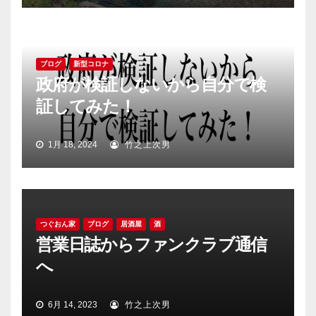
ブログ
新型コロナ
政府が検証しないから自分で検
証してみた！
1月 18, 2024
竹之上次男
つぐおん家
ブログ
居酒屋
酒
営業日誌からファンクラブ通信
へ
6月 14, 2023
竹之上次男