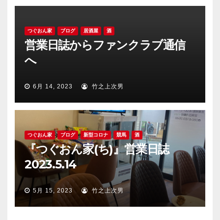
つぐおん家
ブログ
居酒屋
酒
営業日誌からファンクラブ通信
へ
6月 14, 2023
竹之上次男
つぐおん家
ブログ
新型コロナ
競馬
酒
『つぐおん家(ち)』営業日誌
2023.5.14
5月 15, 2023
竹之上次男