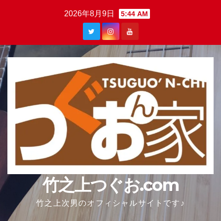
Skip
2026年8月9日
5:44 AM
to
content
竹之上つぐお.com
竹之上次男のオフィシャルサイトです♪