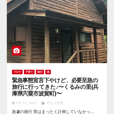
ブログ
子育て
旅行
酒
緊急事態宣言下やけど、必要至急の
旅行に行ってきた♪〜くるみの里(兵
庫県宍粟市波賀町)〜
5月 11, 2021
竹之上次男
急遽の旅行 実はまったく計画していなかっ…