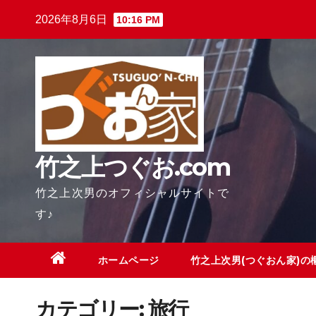
Skip
2026年8月6日
10:16 PM
to
content
竹之上つぐお.com
竹之上次男のオフィシャルサイトで
す♪
ホームページ
竹之上次男(つぐおん家)の
カテゴリー:
旅行