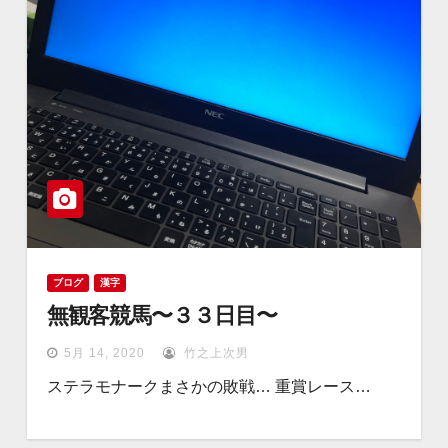
ブログ
漢字
無観客競馬〜３３日目〜
5月 14, 2020
竹之上次男
ステラモナークまさかの敗戦… 重賞レース…