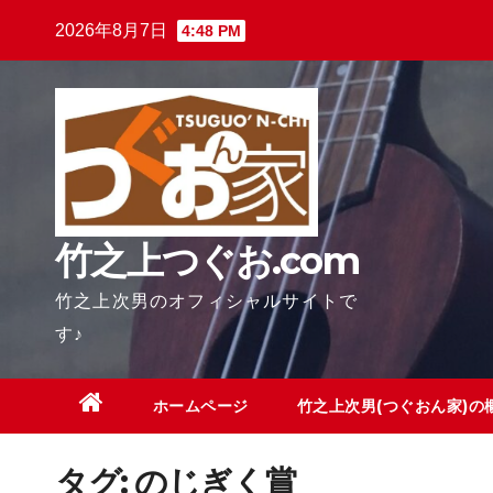
Skip
2026年8月7日
4:48 PM
to
content
竹之上つぐお.com
竹之上次男のオフィシャルサイトで
す♪
ホームページ
竹之上次男(つぐおん家)の
タグ:
のじぎく賞