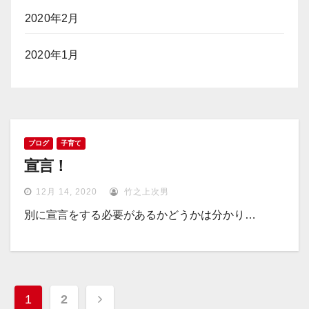
2020年2月
2020年1月
ブログ
子育て
宣言！
12月 14, 2020
竹之上次男
別に宣言をする必要があるかどうかは分かり…
投
1
2