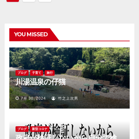
稿
ナ
ビ
YOU MISSED
ゲ
ー
シ
ブログ
子育て
旅行
川湯温泉の仔猫
ョ
ン
7月 30, 2024
竹之上次男
ブログ
新型コロナ
政府が検証しないから自分で検