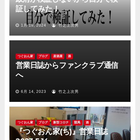
証してみた！
1月 18, 2024
竹之上次男
つぐおん家
ブログ
居酒屋
酒
営業日誌からファンクラブ通信
へ
6月 14, 2023
竹之上次男
つぐおん家
ブログ
新型コロナ
競馬
酒
『つぐおん家(ち)』営業日誌