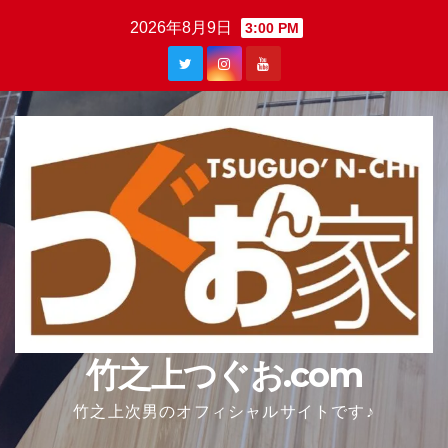
Skip
2026年8月9日
3:00 PM
to
content
竹之上つぐお.com
竹之上次男のオフィシャルサイトです♪