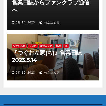
営業日誌からファンクラブ通信
へ
6月 14, 2023
竹之上次男
つぐおん家
ブログ
新型コロナ
競馬
酒
『つぐおん家(ち)』営業日誌
2023.5.14
5月 15, 2023
竹之上次男