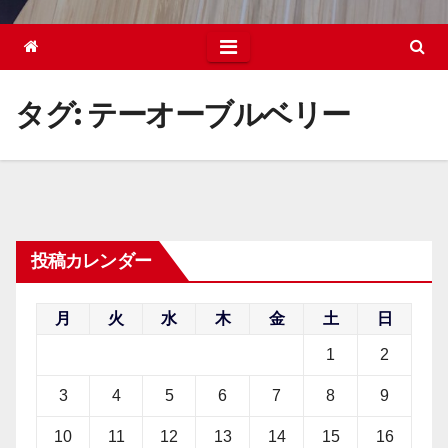
タグ:
テーオーブルベリー
投稿カレンダー
月
火
水
木
金
土
日
1
2
3
4
5
6
7
8
9
10
11
12
13
14
15
16