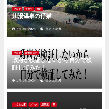
ブログ
子育て
旅行
川湯温泉の仔猫
7月 30, 2024
竹之上次男
ブログ
新型コロナ
政府が検証しないから自分で検
証してみた！
1月 18, 2024
竹之上次男
つぐおん家
ブログ
居酒屋
酒