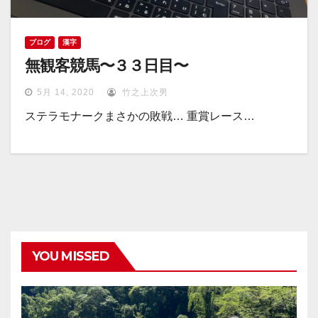
ブログ
漢字
無観客競馬〜３３日目〜
5月 14, 2020
竹之上次男
ステラモナークまさかの敗戦… 重賞レース…
YOU MISSED