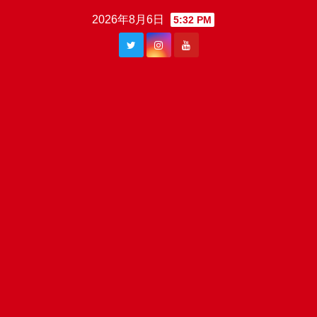
Skip
2026年8月6日
5:32 PM
to
content