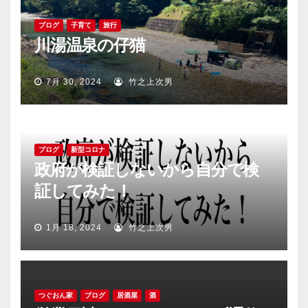
ブログ
子育て
旅行
川湯温泉の仔猫
7月 30, 2024
竹之上次男
ブログ
新型コロナ
政府が検証しないから自分で検
証してみた！
1月 18, 2024
竹之上次男
つぐおん家
ブログ
居酒屋
酒