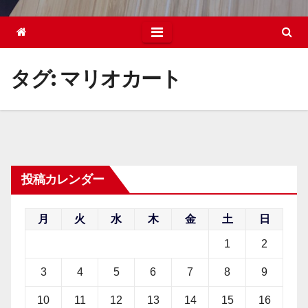
タグ:
マリオカート
投稿カレンダー
月
火
水
木
金
土
日
1
2
3
4
5
6
7
8
9
10
11
12
13
14
15
16