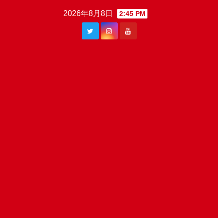
Skip
2026年8月8日
2:45 PM
to
content