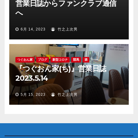
営業日誌からファンクラブ通信
へ
6月 14, 2023
竹之上次男
つぐおん家
ブログ
新型コロナ
競馬
酒
『つぐおん家(ち)』営業日誌
2023.5.14
5月 15, 2023
竹之上次男