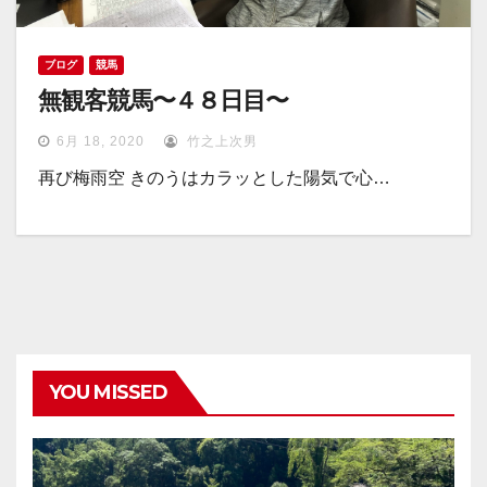
ブログ
競馬
無観客競馬〜４８日目〜
6月 18, 2020
竹之上次男
再び梅雨空 きのうはカラッとした陽気で心…
YOU MISSED