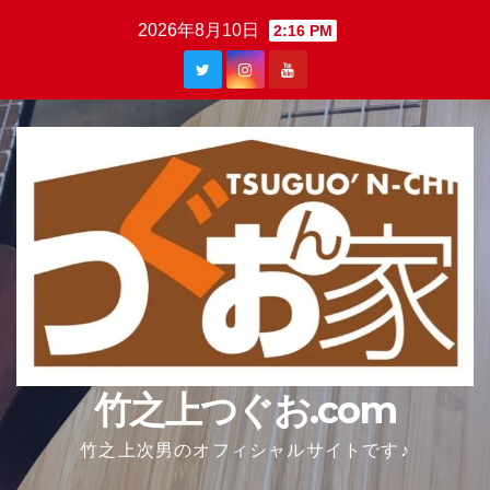
Skip
2026年8月10日
2:16 PM
to
content
竹之上つぐお.com
竹之上次男のオフィシャルサイトです♪