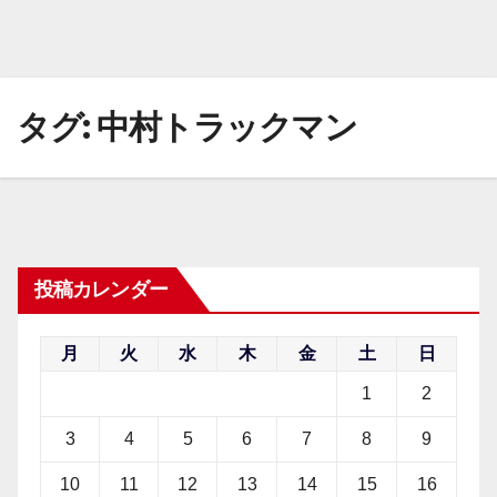
タグ:
中村トラックマン
投稿カレンダー
月
火
水
木
金
土
日
1
2
3
4
5
6
7
8
9
10
11
12
13
14
15
16