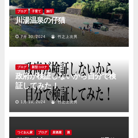
ブログ
子育て
旅行
川湯温泉の仔猫
7月 30, 2024
竹之上次男
ブログ
新型コロナ
政府が検証しないから自分で検
証してみた！
1月 18, 2024
竹之上次男
つぐおん家
ブログ
居酒屋
酒