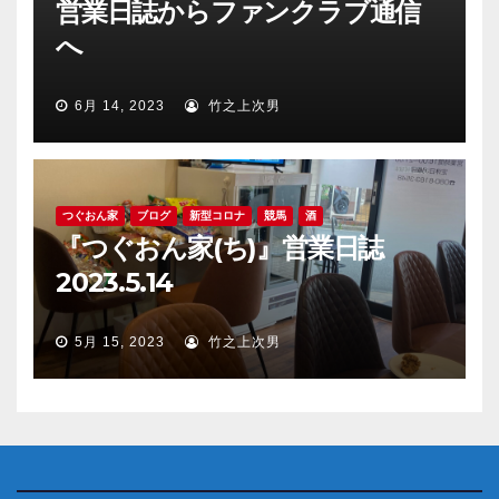
営業日誌からファンクラブ通信
へ
6月 14, 2023
竹之上次男
つぐおん家
ブログ
新型コロナ
競馬
酒
『つぐおん家(ち)』営業日誌
2023.5.14
5月 15, 2023
竹之上次男