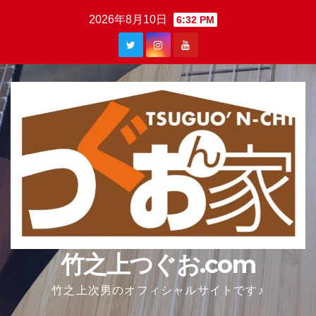
Skip
2026年8月10日
6:32 PM
to
content
竹之上つぐお.com
竹之上次男のオフィシャルサイトです♪