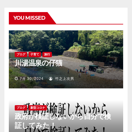
YOU MISSED
ブログ
子育て
旅行
川湯温泉の仔猫
7月 30, 2024
竹之上次男
ブログ
新型コロナ
政府が検証しないから自分で検
証してみた！