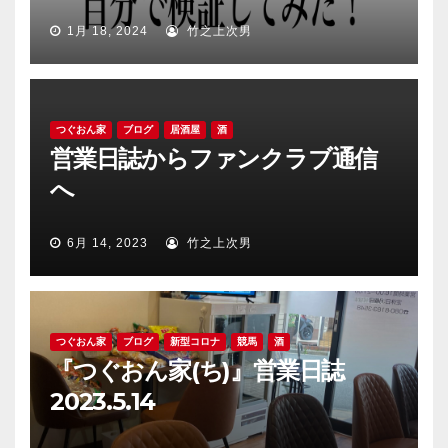
1月 18, 2024
竹之上次男
つぐおん家
ブログ
居酒屋
酒
営業日誌からファンクラブ通信
へ
6月 14, 2023
竹之上次男
つぐおん家
ブログ
新型コロナ
競馬
酒
『つぐおん家(ち)』営業日誌
2023.5.14