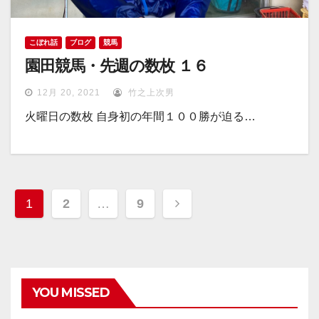
こぼれ話
ブログ
競馬
園田競馬・先週の数枚 １６
12月 20, 2021
竹之上次男
火曜日の数枚 自身初の年間１００勝が迫る…
投
1
2
…
9
稿
ナ
ビ
YOU MISSED