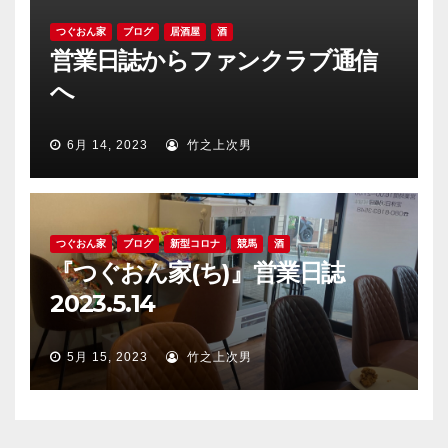
つぐおん家
ブログ
居酒屋
酒
営業日誌からファンクラブ通信
へ
6月 14, 2023
竹之上次男
つぐおん家
ブログ
新型コロナ
競馬
酒
『つぐおん家(ち)』営業日誌
2023.5.14
5月 15, 2023
竹之上次男