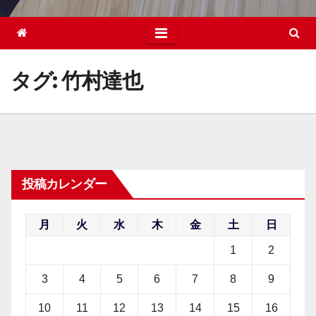
タグ:
竹村達也
投稿カレンダー
月
火
水
木
金
土
日
1
2
3
4
5
6
7
8
9
10
11
12
13
14
15
16