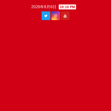
Skip
2026年8月6日
10:10 PM
to
content