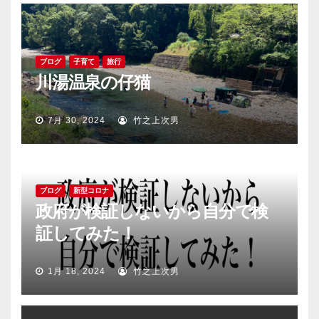
ゲ
ー
シ
ブログ
子育て
旅行
川湯温泉の仔猫
ョ
ン
7月 30, 2024
竹之上次男
ブログ
新型コロナ
政府が検証しないから自分で検
証してみた！
1月 18, 2024
竹之上次男