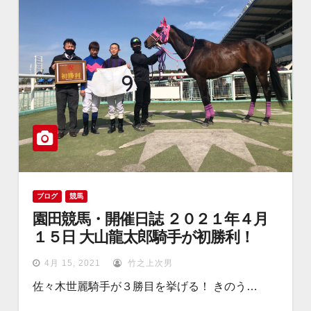
ブログ
競馬
園田競馬・開催日誌 ２０２１年４月
１５日 大山龍太郎騎手が初勝利！
4月 15, 2021
竹之上次男
佐々木世麗騎手が３勝目を挙げる！ きのう…