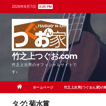
Skip
2026年8月7日
3:05 PM
to
content
竹之上つぐお.com
竹之上次男のオフィシャルサイトで
す♪
ホームページ
竹之上次男(つぐおん家)の
タグ:
菊水賞