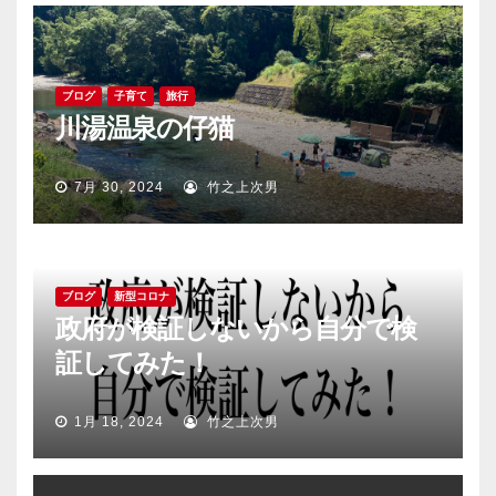
ゲ
ー
シ
ブログ
子育て
旅行
川湯温泉の仔猫
ョ
ン
7月 30, 2024
竹之上次男
ブログ
新型コロナ
政府が検証しないから自分で検
証してみた！
1月 18, 2024
竹之上次男