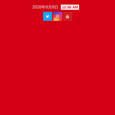
Skip
2026年8月8日
12:56 AM
to
content