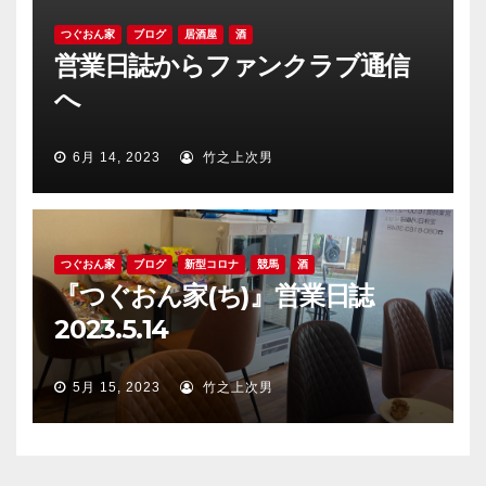
つぐおん家
ブログ
居酒屋
酒
営業日誌からファンクラブ通信
へ
6月 14, 2023
竹之上次男
つぐおん家
ブログ
新型コロナ
競馬
酒
『つぐおん家(ち)』営業日誌
2023.5.14
5月 15, 2023
竹之上次男