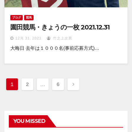
ブログ
競馬
園田競馬・きょうの一枚 2021.12.31
12月 31, 2021
竹之上次男
大晦日 去年は１０００名(事前応募方式)…
投
1
2
…
6
稿
ナ
ビ
YOU MISSED