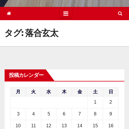
タグ:
落合玄太
投稿カレンダー
月
火
水
木
金
土
日
1
2
3
4
5
6
7
8
9
10
11
12
13
14
15
16