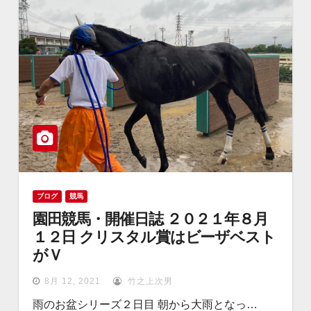
ブログ
競馬
園田競馬・開催日誌 ２０２１年８月
１２日 クリスタル賞はビーザベスト
がＶ
8月 12, 2021
竹之上次男
雨のお盆シリーズ２日目 朝から大雨となっ…