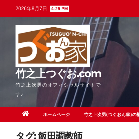
Skip
2026年8月7日
4:29 PM
to
content
竹之上つぐお.com
竹之上次男のオフィシャルサイトで
す♪
ホームページ
竹之上次男(つぐおん家)の
タグ:
飯田調教師