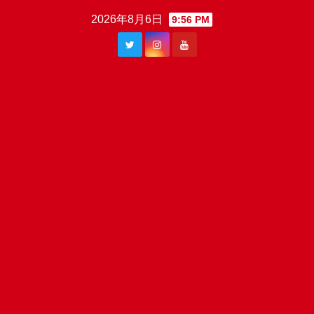
Skip
2026年8月6日
9:56 PM
to
content