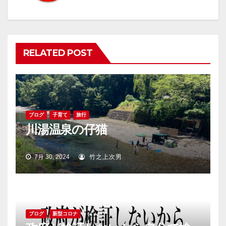
ー
シ
ョ
RELATED POST
ン
ブログ
子育て
旅行
川湯温泉の仔猫
7月 30, 2024
竹之上次男
ブログ
新型コロナ