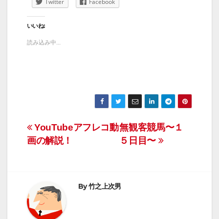
Twitter
Facebook
いいね:
読み込み中...
投
YouTubeアフレコ動
無観客競馬〜１
画の解説！
５日目〜
稿
ナ
ビ
By
竹之上次男
ゲ