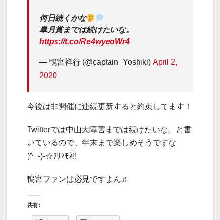
何日続くかな
皐月賞までは続けたいな。
https://t.co/Re4wyeoWr4
— 鴨宮祥行 (@captain_Yoshiki)
April 2,
2020
今後は非開催に連続更新すると約束してます！
Twitterでは中山大障害までは続けたいな。と書
いているので、年末まで楽しめそうですな
(^_-)-☆ｱﾘﾏﾓﾈ!!
鴨宮ファンは必見ですよん♬
共有: