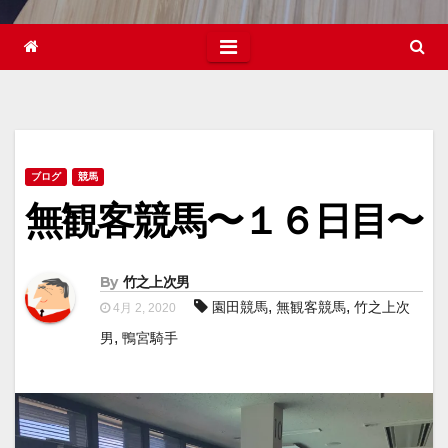
ブログ
競馬
無観客競馬〜１６日目〜
By
竹之上次男
,
,
園田競馬
無観客競馬
竹之上次
4月 2, 2020
,
男
鴨宮騎手