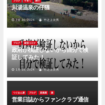
ブログ
子育て
旅行
川湯温泉の仔猫
7月 30, 2024
竹之上次男
ブログ
新型コロナ
政府が検証しないから自分で検
証してみた！
1月 18, 2024
竹之上次男
つぐおん家
ブログ
居酒屋
酒
営業日誌からファンクラブ通信