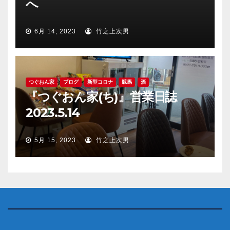
へ
6月 14, 2023
竹之上次男
つぐおん家
ブログ
新型コロナ
競馬
酒
『つぐおん家(ち)』営業日誌
2023.5.14
5月 15, 2023
竹之上次男