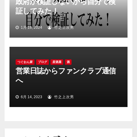
政府が検証しないから自分で検
証してみた！
1月 18, 2024
竹之上次男
つぐおん家
ブログ
居酒屋
酒
営業日誌からファンクラブ通信
へ
6月 14, 2023
竹之上次男