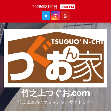
Skip
2026年8月9日
6:50 PM
to
content
竹之上つぐお.com
竹之上次男のオフィシャルサイトです♪