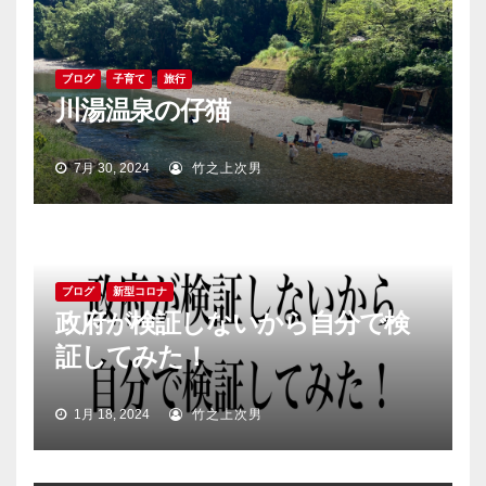
ン
ブログ
子育て
旅行
川湯温泉の仔猫
7月 30, 2024
竹之上次男
ブログ
新型コロナ
政府が検証しないから自分で検
証してみた！
1月 18, 2024
竹之上次男