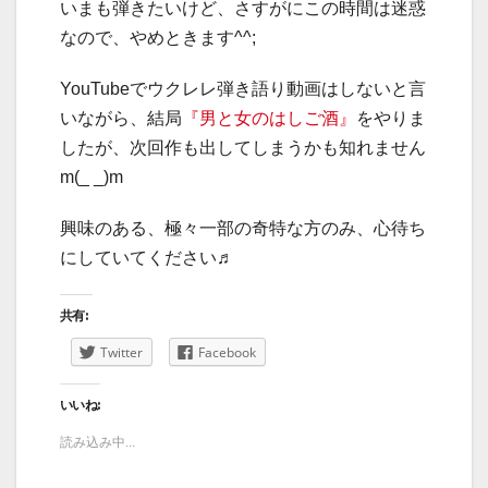
いまも弾きたいけど、さすがにこの時間は迷惑
なので、やめときます^^;
YouTubeでウクレレ弾き語り動画はしないと言
いながら、結局
『男と女のはしご酒』
をやりま
したが、次回作も出してしまうかも知れません
m(_ _)m
興味のある、極々一部の奇特な方のみ、心待ち
にしていてください♬
共有:
Twitter
Facebook
いいね:
読み込み中...