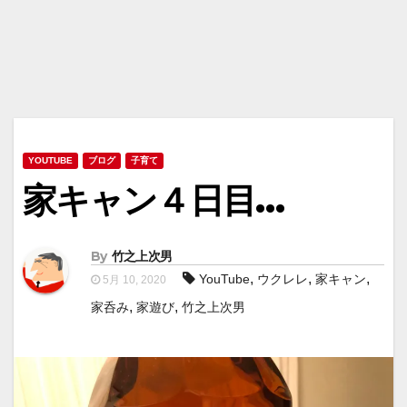
YOUTUBE
ブログ
子育て
家キャン４日目…
By
竹之上次男
,
,
,
YouTube
ウクレレ
家キャン
5月 10, 2020
,
,
家呑み
家遊び
竹之上次男