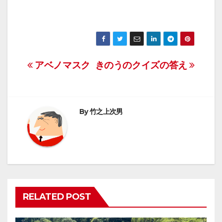
投
アベノマスク
きのうのクイズの答え
稿
ナ
By
竹之上次男
ビ
ゲ
ー
シ
RELATED POST
ョ