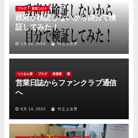
ブログ
新型コロナ
政府が検証しないから自分で検
証してみた！
1月 18, 2024
竹之上次男
つぐおん家
ブログ
居酒屋
酒
営業日誌からファンクラブ通信
へ
6月 14, 2023
竹之上次男