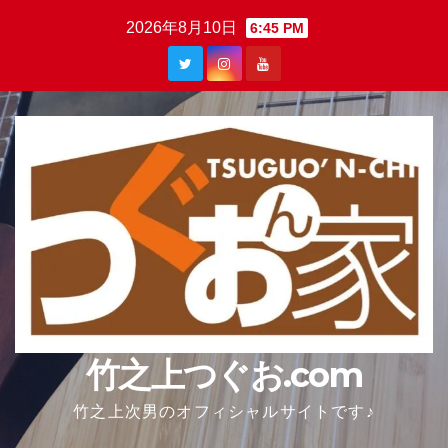
Skip
2026年8月10日
6:45 PM
to
content
竹之上つぐお.com
竹之上次男のオフィシャルサイトです♪