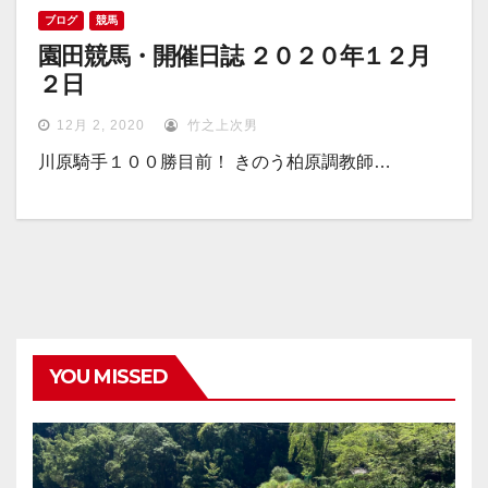
ブログ
競馬
園田競馬・開催日誌 ２０２０年１２月
２日
12月 2, 2020
竹之上次男
川原騎手１００勝目前！ きのう柏原調教師…
YOU MISSED