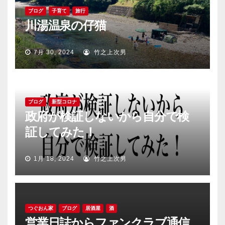
ブログ
子育て
旅行
川湯温泉の仔猫
7月 30, 2024
竹之上次男
ブログ
新型コロナ
政府が検証しないから自分で検
証してみた！
1月 18, 2024
竹之上次男
つぐおん家
ブログ
居酒屋
酒
営業日誌からファンクラブ通信