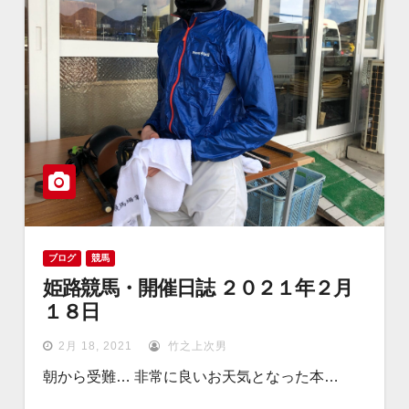
ブログ
競馬
姫路競馬・開催日誌 ２０２１年２月
１８日
2月 18, 2021
竹之上次男
朝から受難… 非常に良いお天気となった本…