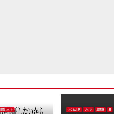
新型コロナ
つぐおん家
ブログ
居酒屋
酒