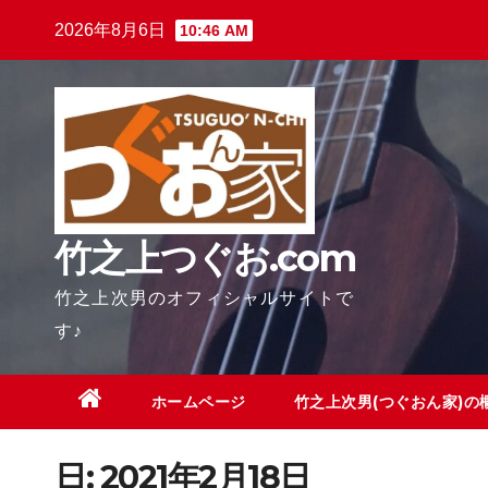
Skip
2026年8月6日
10:46 AM
to
content
竹之上つぐお.com
竹之上次男のオフィシャルサイトで
す♪
ホームページ
竹之上次男(つぐおん家)の
日:
2021年2月18日