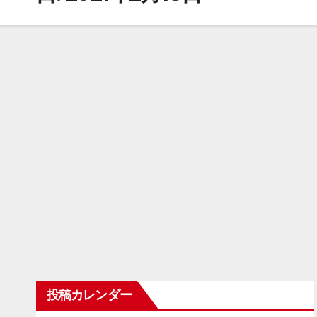
投稿カレンダー