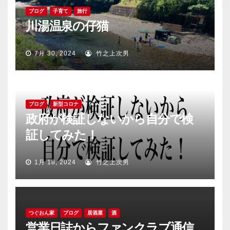
ブログ
子育て
旅行
川湯温泉の仔猫
7月 30, 2024
竹之上次男
ブログ
新型コロナ
政府が検証しないから自分で検
証してみた！
1月 18, 2024
竹之上次男
つぐおん家
ブログ
居酒屋
酒
営業日誌からファンクラブ通信