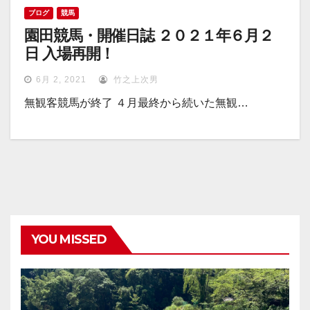
ブログ
競馬
園田競馬・開催日誌 ２０２１年６月２
日 入場再開！
6月 2, 2021
竹之上次男
無観客競馬が終了 ４月最終から続いた無観…
YOU MISSED