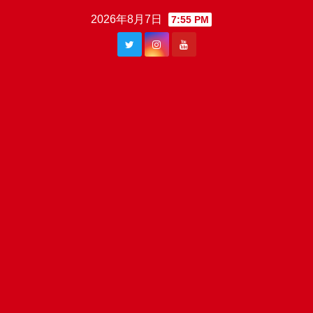
Skip
2026年8月7日
7:55 PM
to
content