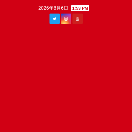
Skip
2026年8月6日
1:53 PM
to
content