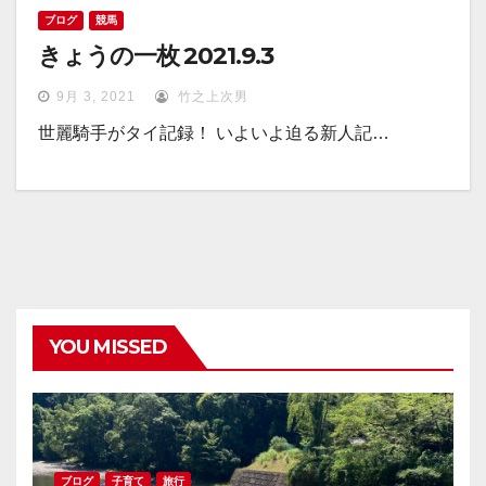
ブログ
競馬
きょうの一枚 2021.9.3
9月 3, 2021
竹之上次男
世麗騎手がタイ記録！ いよいよ迫る新人記…
YOU MISSED
ブログ
子育て
旅行