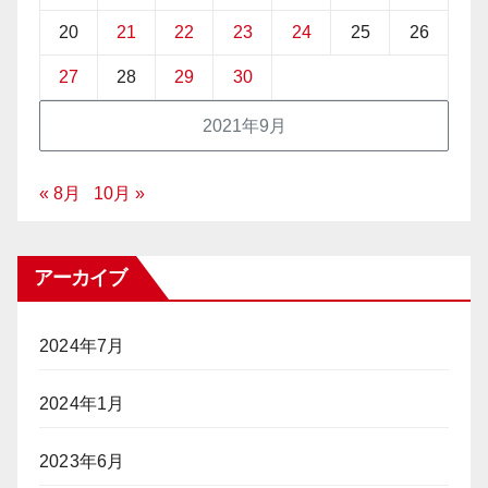
20
21
22
23
24
25
26
27
28
29
30
2021年9月
« 8月
10月 »
アーカイブ
2024年7月
2024年1月
2023年6月