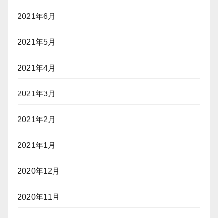
2021年6月
2021年5月
2021年4月
2021年3月
2021年2月
2021年1月
2020年12月
2020年11月