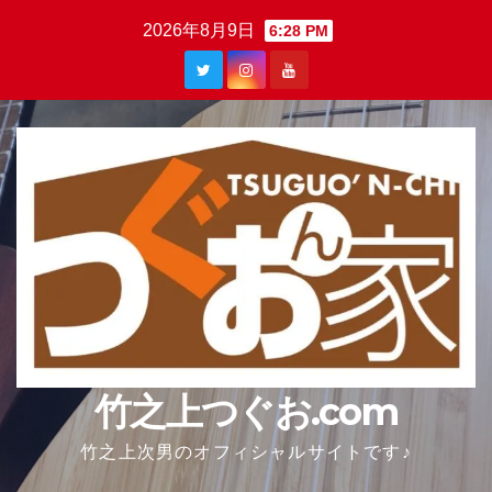
Skip
2026年8月9日
6:28 PM
to
content
竹之上つぐお.com
竹之上次男のオフィシャルサイトです♪