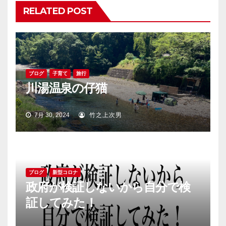
ョ
RELATED POST
ン
ブログ
子育て
旅行
川湯温泉の仔猫
7月 30, 2024
竹之上次男
ブログ
新型コロナ
政府が検証しないから自分で検
証してみた！