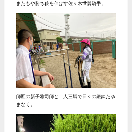
またもや勝ち鞍を伸ばす佐々木世麗騎手。
師匠の新子雅司師と二人三脚で日々の鍛錬たゆ
まなく。