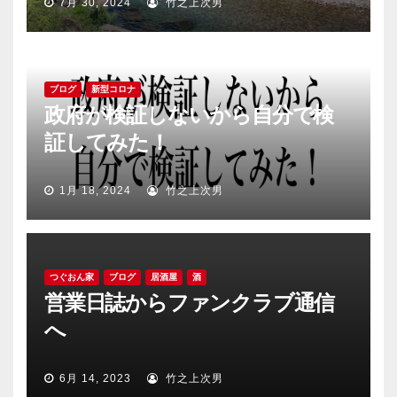
7月 30, 2024
竹之上次男
ブログ
新型コロナ
政府が検証しないから自分で検
証してみた！
1月 18, 2024
竹之上次男
つぐおん家
ブログ
居酒屋
酒
営業日誌からファンクラブ通信
へ
6月 14, 2023
竹之上次男