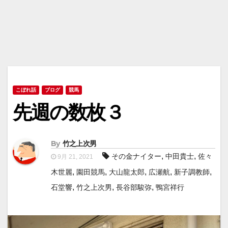
こぼれ話
ブログ
競馬
先週の数枚３
By
竹之上次男
,
,
その金ナイター
中田貴士
佐々
9月 21, 2021
,
,
,
,
,
木世麗
園田競馬
大山龍太郎
広瀬航
新子調教師
,
,
,
石堂響
竹之上次男
長谷部駿弥
鴨宮祥行