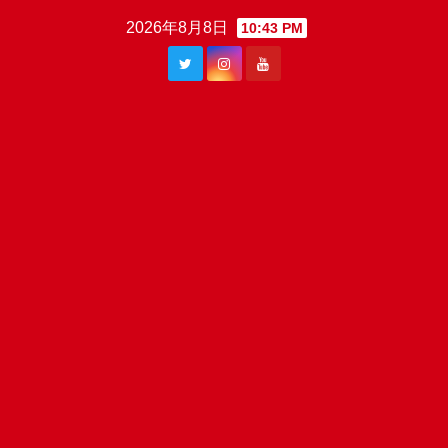
Skip
2026年8月8日
10:43 PM
to
content