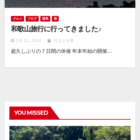
グルメ
ブログ
競馬
酒
和歌山旅行に行ってきました♪
1月 11, 2022
竹之上次男
超久しぶりの７日間の休催 年末年始の開催…
YOU MISSED