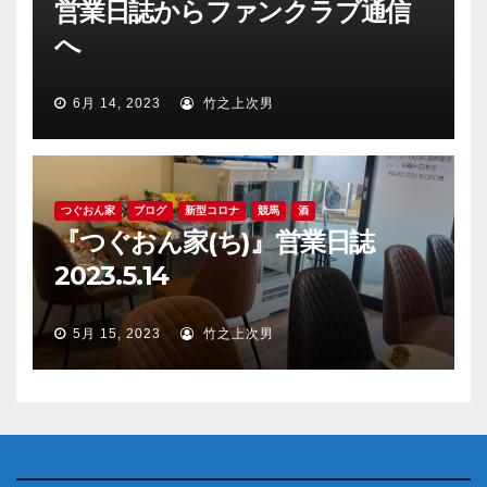
営業日誌からファンクラブ通信
へ
6月 14, 2023
竹之上次男
つぐおん家
ブログ
新型コロナ
競馬
酒
『つぐおん家(ち)』営業日誌
2023.5.14
5月 15, 2023
竹之上次男