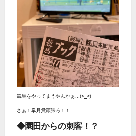
競馬をやってまうやんかぁ…(>_<)
さぁ！皐月賞頑張ろ！！
◆園田からの刺客！？