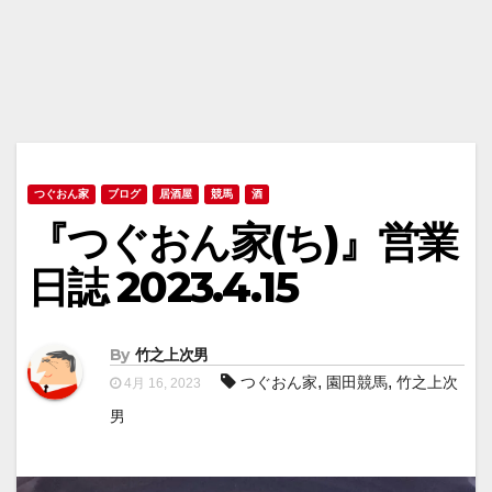
つぐおん家
ブログ
居酒屋
競馬
酒
『つぐおん家(ち)』営業
日誌 2023.4.15
By
竹之上次男
,
,
つぐおん家
園田競馬
竹之上次
4月 16, 2023
男