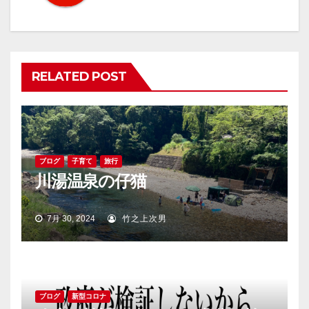
ー
シ
ョ
RELATED POST
ン
ブログ
子育て
旅行
川湯温泉の仔猫
7月 30, 2024
竹之上次男
ブログ
新型コロナ