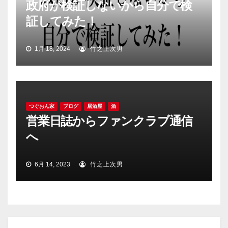
政府が検証しないから自分で検
証してみた！
1月 18, 2024
竹之上次男
つぐおん家
ブログ
居酒屋
酒
営業日誌からファンクラブ通信
へ
6月 14, 2023
竹之上次男