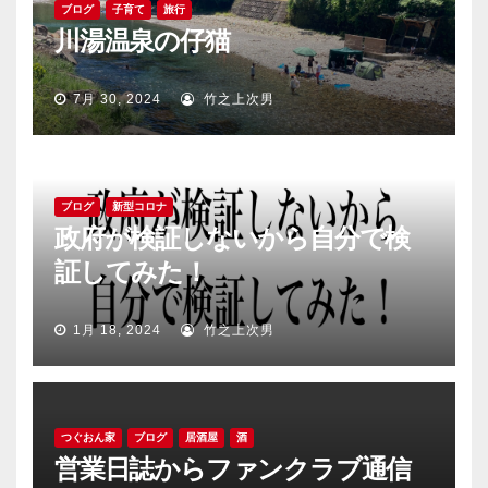
ブログ
子育て
旅行
川湯温泉の仔猫
7月 30, 2024
竹之上次男
ブログ
新型コロナ
政府が検証しないから自分で検
証してみた！
1月 18, 2024
竹之上次男
つぐおん家
ブログ
居酒屋
酒
営業日誌からファンクラブ通信