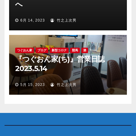
へ
6月 14, 2023
竹之上次男
つぐおん家
ブログ
新型コロナ
競馬
酒
『つぐおん家(ち)』営業日誌
2023.5.14
5月 15, 2023
竹之上次男