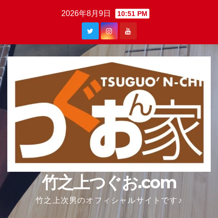
Skip
2026年8月9日
10:51 PM
to
content
竹之上つぐお.com
竹之上次男のオフィシャルサイトです♪