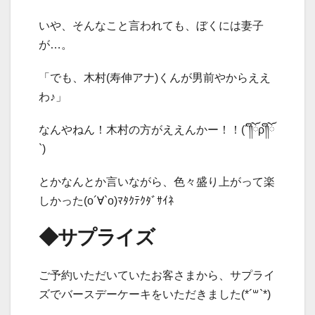
いや、そんなこと言われても、ぼくには妻子
が…。
「でも、木村(寿伸アナ)くんが男前やからええ
わ♪」
なんやねん！木村の方がええんかー！！(´༎ຶོρ༎ຶོ
`)
とかなんとか言いながら、色々盛り上がって楽
しかった(о´∀`о)ﾏﾀｸﾃｸﾀﾞｻｲﾈ
◆サプライズ
ご予約いただいていたお客さまから、サプライ
ズでバースデーケーキをいただきました(*´꒳`*)