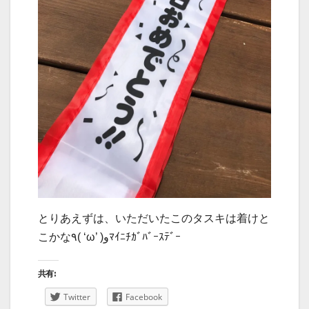
とりあえずは、いただいたこのタスキは着けと
こかな٩( ‘ω’ )وﾏｲﾆﾁｶﾞﾊﾞｰｽﾃﾞｰ
共有:
Twitter
Facebook