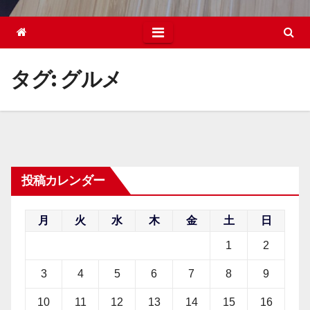
タグ:
グルメ
投稿カレンダー
月
火
水
木
金
土
日
1
2
3
4
5
6
7
8
9
10
11
12
13
14
15
16