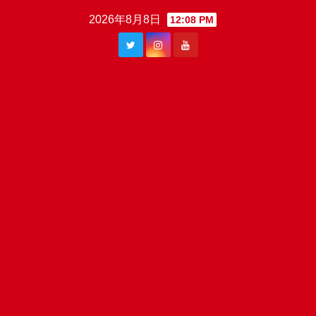
Skip
2026年8月8日
12:08 PM
to
content