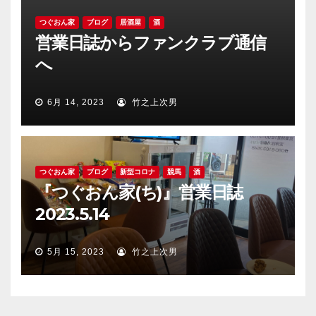
つぐおん家
ブログ
居酒屋
酒
営業日誌からファンクラブ通信
へ
6月 14, 2023
竹之上次男
つぐおん家
ブログ
新型コロナ
競馬
酒
『つぐおん家(ち)』営業日誌
2023.5.14
5月 15, 2023
竹之上次男