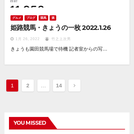
グルメ
ブログ
競馬
酒
姫路競馬・きょうの一枚 2022.1.26
1月 26, 2022
竹之上次男
きょうも園田競馬場で待機 記者室からの写…
投
1
2
…
14
稿
ナ
ビ
YOU MISSED