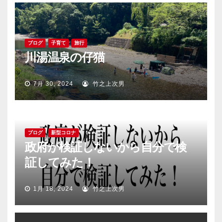
ゲ
ー
シ
ブログ
子育て
旅行
川湯温泉の仔猫
ョ
ン
7月 30, 2024
竹之上次男
ブログ
新型コロナ
政府が検証しないから自分で検
証してみた！
1月 18, 2024
竹之上次男