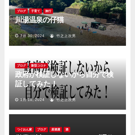
ブログ
子育て
旅行
川湯温泉の仔猫
7月 30, 2024
竹之上次男
ブログ
新型コロナ
政府が検証しないから自分で検
証してみた！
1月 18, 2024
竹之上次男
つぐおん家
ブログ
居酒屋
酒