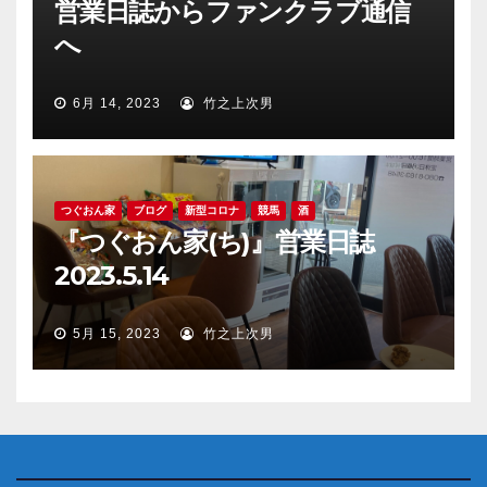
営業日誌からファンクラブ通信
へ
6月 14, 2023
竹之上次男
つぐおん家
ブログ
新型コロナ
競馬
酒
『つぐおん家(ち)』営業日誌
2023.5.14
5月 15, 2023
竹之上次男