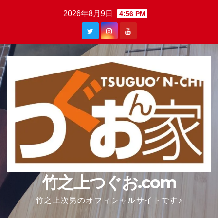
Skip
2026年8月9日
4:56 PM
to
content
竹之上つぐお.com
竹之上次男のオフィシャルサイトです♪