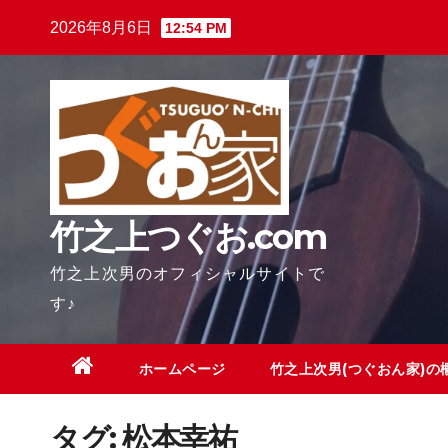
Skip
2026年8月6日
12:54 PM
to
content
竹之上つぐお.com
竹之上次男のオフィシャルサイトで
す♪
ホームページ
竹之上次男(つぐおん家)の
タグ:
松本幸祐