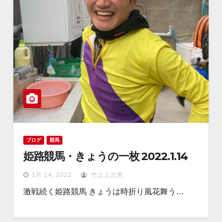
ブログ
競馬
姫路競馬・きょうの一枚 2022.1.14
1月 14, 2022
竹之上次男
激戦続く姫路競馬 きょうは時折り風花舞う…