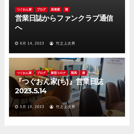
つぐおん家
ブログ
居酒屋
酒
営業日誌からファンクラブ通信
へ
6月 14, 2023
竹之上次男
つぐおん家
ブログ
新型コロナ
競馬
酒
『つぐおん家(ち)』営業日誌
2023.5.14
5月 15, 2023
竹之上次男