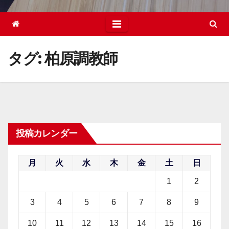
タグ:
柏原調教師
投稿カレンダー
月
火
水
木
金
土
日
1
2
3
4
5
6
7
8
9
10
11
12
13
14
15
16