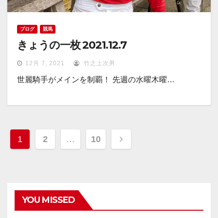
ブログ
競馬
きょうの一枚 2021.12.7
12月 7, 2021
竹之上次男
世麗騎手がメインを制覇！ 先週の水曜木曜…
投
1
2
…
10
稿
ナ
ビ
YOU MISSED