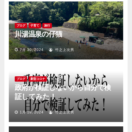
ゲ
ー
シ
ブログ
子育て
旅行
川湯温泉の仔猫
ョ
ン
7月 30, 2024
竹之上次男
ブログ
新型コロナ
政府が検証しないから自分で検
証してみた！
1月 18, 2024
竹之上次男