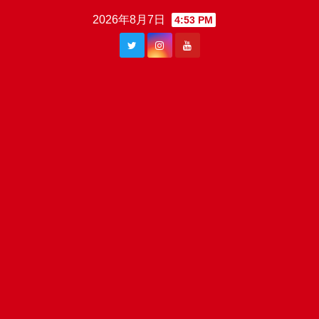
Skip
2026年8月7日
4:53 PM
to
content