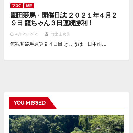
ブログ
競馬
園田競馬・開催日誌 ２０２１年４月２
９日 龍ちゃん３日連続勝利！
4月 29, 2021
竹之上次男
無観客競馬通算９４日目 きょうは一日中雨…
YOU MISSED