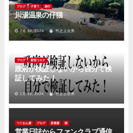
ブログ
子育て
旅行
川湯温泉の仔猫
7月 30, 2024
竹之上次男
ブログ
新型コロナ
政府が検証しないから自分で検
証してみた！
1月 18, 2024
竹之上次男
つぐおん家
ブログ
居酒屋
酒
営業日誌からファンクラブ通信