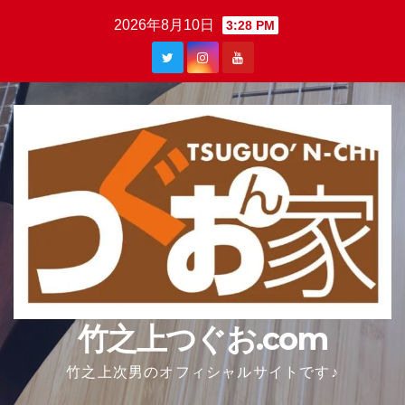
Skip
2026年8月10日
3:28 PM
to
content
竹之上つぐお.com
竹之上次男のオフィシャルサイトです♪