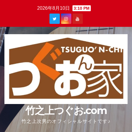
Skip
2026年8月10日
3:10 PM
to
content
竹之上つぐお.com
竹之上次男のオフィシャルサイトです♪