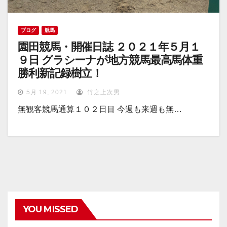
ブログ
競馬
園田競馬・開催日誌 ２０２１年５月１
９日 グラシーナが地方競馬最高馬体重
勝利新記録樹立！
5月 19, 2021
竹之上次男
無観客競馬通算１０２日目 今週も来週も無…
YOU MISSED