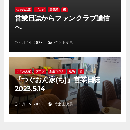
つぐおん家
ブログ
居酒屋
酒
営業日誌からファンクラブ通信
へ
6月 14, 2023
竹之上次男
つぐおん家
ブログ
新型コロナ
競馬
酒
『つぐおん家(ち)』営業日誌
2023.5.14
5月 15, 2023
竹之上次男