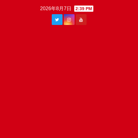
Skip
2026年8月7日
2:39 PM
to
content