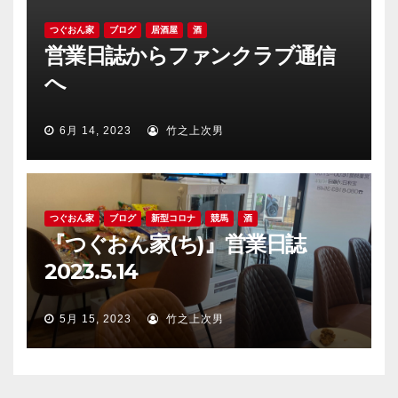
つぐおん家
ブログ
居酒屋
酒
営業日誌からファンクラブ通信
へ
6月 14, 2023
竹之上次男
つぐおん家
ブログ
新型コロナ
競馬
酒
『つぐおん家(ち)』営業日誌
2023.5.14
5月 15, 2023
竹之上次男