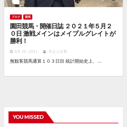
ブログ
競馬
園田競馬・開催日誌 ２０２１年５月２
０日 激戦メインはメイプルグレイトが
勝利！
5月 20, 2021
竹之上次男
無観客競馬通算１０３日目 統計開始史上、…
YOU MISSED