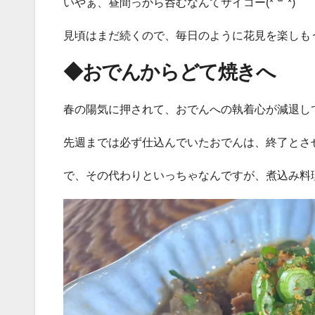
いやぁ、昼間っから呑むなんてサイコー(*´꒳`*)
見頃はまだ続くので、毎日のように花見を楽しも
◆おでんからどて焼きへ
春の陽気に押されて、おでんへの執着心が減退し
先週までは必ず仕込んでいたおでんは、終了とさせて
で、その代わりといっちゃなんですが、煮込み料