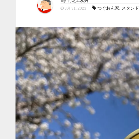
By
竹之上次男
,
つぐおん家
スタンド
3月 31, 2023