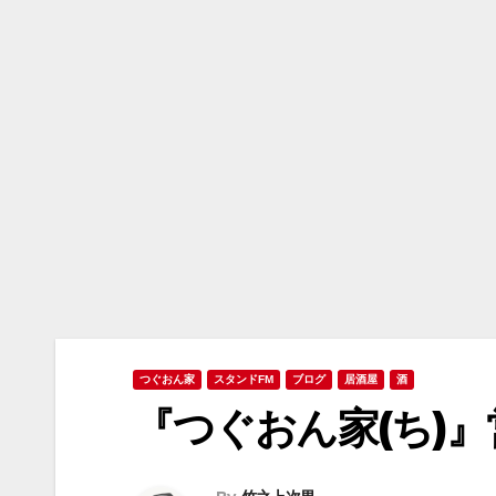
つぐおん家
スタンドFM
ブログ
居酒屋
酒
『つぐおん家(ち)』営業