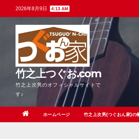
Skip
2026年8月9日
4:13 AM
to
content
竹之上つぐお.com
竹之上次男のオフィシャルサイトで
す♪
ホームページ
竹之上次男(つぐおん家)の