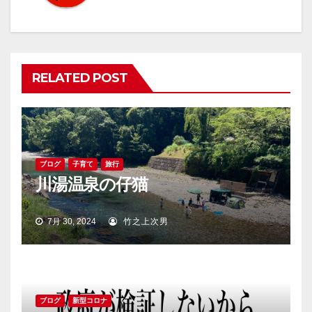
ー
シ
ョ
RELATED POST
ン
ブログ
子育て
旅行
川湯温泉の仔猫
7月 30, 2024
竹之上次男
ブログ
新型コロナ