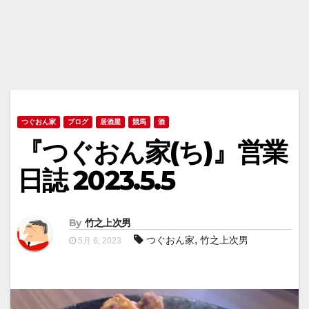
つぐおん家
ブログ
居酒屋
競馬
酒
『つぐおん家(ち)』営業
日誌 2023.5.5
By
竹之上次男
,
つぐおん家
竹之上次男
5月 6, 2023