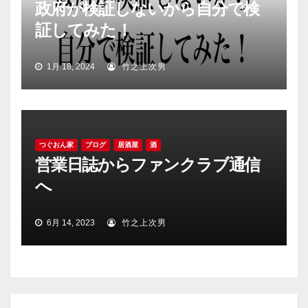
政府が検証しないから自分で検
証してみた！
1月 18, 2024
竹之上次男
つぐおん家
ブログ
居酒屋
酒
営業日誌からファンクラブ通信
へ
6月 14, 2023
竹之上次男