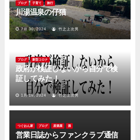
ブログ
子育て
旅行
川湯温泉の仔猫
7月 30, 2024
竹之上次男
ブログ
新型コロナ
政府が検証しないから自分で検
証してみた！
1月 18, 2024
竹之上次男
つぐおん家
ブログ
居酒屋
酒
営業日誌からファンクラブ通信