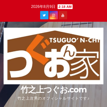
Skip
2026年8月9日
2:18 AM
to
content
竹之上つぐお.com
竹之上次男のオフィシャルサイトです♪