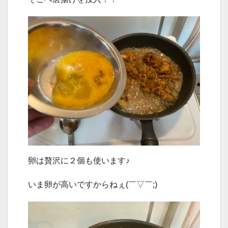
卵は贅沢に２個も使います♪
いま卵が高いですからねぇ(￣▽￣;)